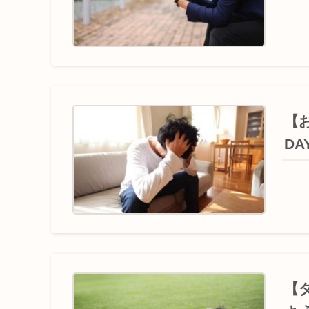
【
D
【