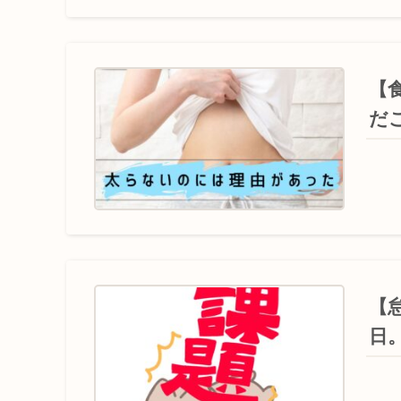
【
だ
【
日