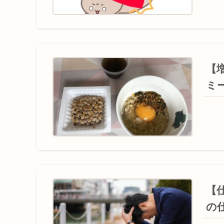
【
ミ
【
の