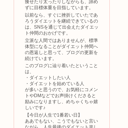
痩せたり太ったりしながらも、諦め
ずに目標体重を目指しています。
以前なら、すぐに挫折していたであ
ろうダイエットを継続できているの
は、SNSを通じて出会えたダイエッ
ト仲間のおかげです。
立派な人間ではありませんが、標準
体型になることがダイエット仲間へ
の恩返しと思って、ブログの更新を
続けています。
このブログに辿り着いたということ
は、
・ダイエットしたい人
・ダイエットを始めている人
が多いと思うので、お気軽にコメン
トやDMなどでお声掛けくださると
励みになりますし、めちゃくちゃ嬉
しいです♪
【今日が人生で1番若い日】
ああでもない、こうでもないと言い
ながら、人生最後のダイエット楽し