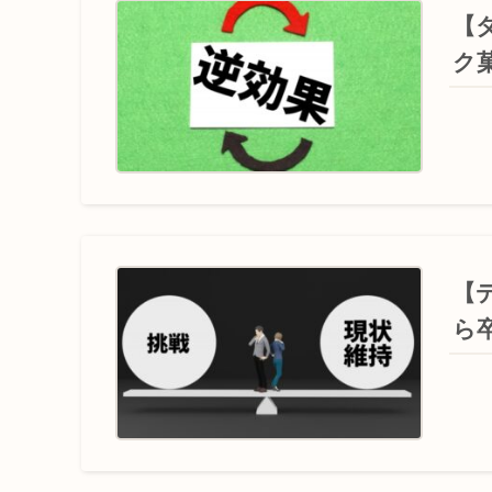
【
ク
【
ら