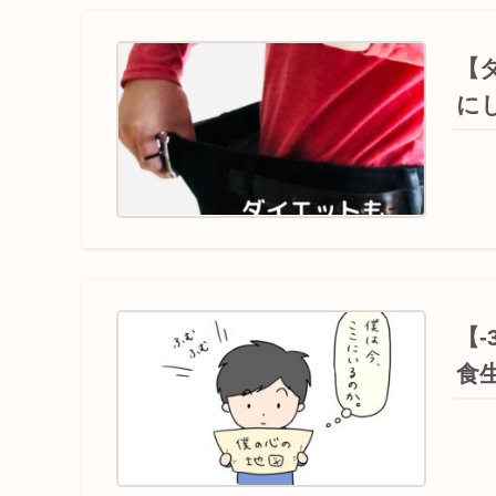
【
に
【
食