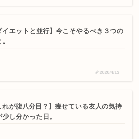
ダイエットと並行】今こそやるべき３つの
と。
2020/4/13
これが腹八分目？】痩せている友人の気持
が少し分かった日。