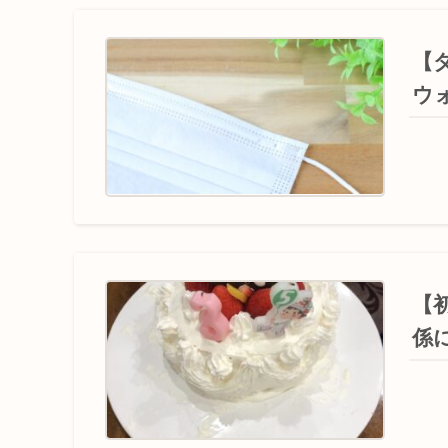
【
ウ
【
係