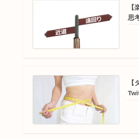
【
思
【
Tw