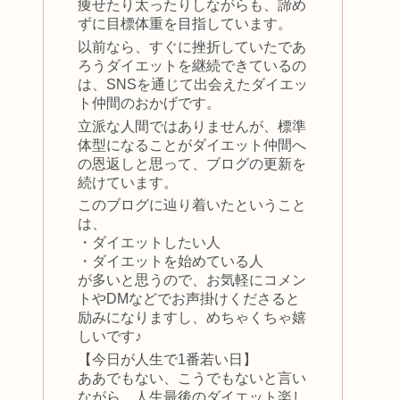
痩せたり太ったりしながらも、諦め
ずに目標体重を目指しています。
以前なら、すぐに挫折していたであ
ろうダイエットを継続できているの
は、SNSを通じて出会えたダイエッ
ト仲間のおかげです。
立派な人間ではありませんが、標準
体型になることがダイエット仲間へ
の恩返しと思って、ブログの更新を
続けています。
このブログに辿り着いたということ
は、
・ダイエットしたい人
・ダイエットを始めている人
が多いと思うので、お気軽にコメン
トやDMなどでお声掛けくださると
励みになりますし、めちゃくちゃ嬉
しいです♪
【今日が人生で1番若い日】
ああでもない、こうでもないと言い
ながら、人生最後のダイエット楽し