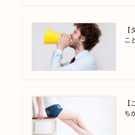
【
こ
【
ち