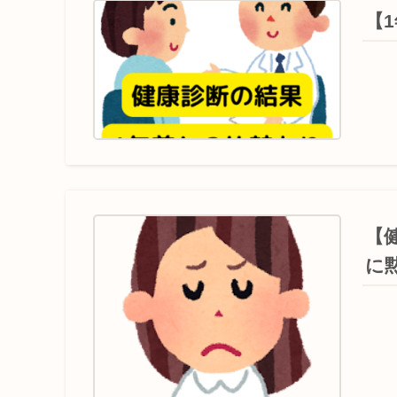
【
【
に