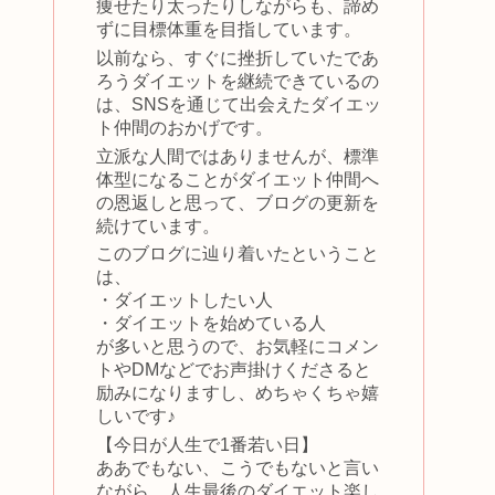
痩せたり太ったりしながらも、諦め
ずに目標体重を目指しています。
以前なら、すぐに挫折していたであ
ろうダイエットを継続できているの
は、SNSを通じて出会えたダイエッ
ト仲間のおかげです。
立派な人間ではありませんが、標準
体型になることがダイエット仲間へ
の恩返しと思って、ブログの更新を
続けています。
このブログに辿り着いたということ
は、
・ダイエットしたい人
・ダイエットを始めている人
が多いと思うので、お気軽にコメン
トやDMなどでお声掛けくださると
励みになりますし、めちゃくちゃ嬉
しいです♪
【今日が人生で1番若い日】
ああでもない、こうでもないと言い
ながら、人生最後のダイエット楽し