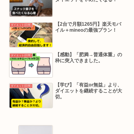
【2台で月額1265円】楽天モバ
ダイエット(日常)
イル＋mineoの最強プラン！
【感動】「肥満→普通体重」の
ダイエット(日常)
枠に突入できました。
【学び】「有益or無益」より、
ダイエット(日常)
ダイエットを継続することが大
切。