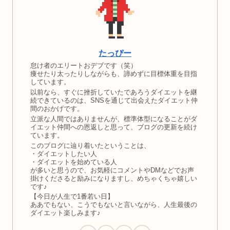
たっぴー
怠け者のエリートおデブです（笑）
痩せたり太ったりしながらも、諦めずに目標体重を目指
しています。
以前なら、すぐに挫折していたであろうダイエットを継
続できているのは、SNSを通じて出会えたダイエット仲
間のおかげです。
立派な人間ではありませんが、標準体型になることがダ
イエット仲間への恩返しと思って、ブログの更新を続け
ています。
このブログに辿り着いたということは、
・ダイエットしたい人
・ダイエットを始めている人
が多いと思うので、お気軽にコメントやDMなどでお声
掛けくださると励みになりますし、めちゃくちゃ嬉しい
です♪
【今日が人生で1番若い日】
ああでもない、こうでもないと言いながら、人生最後の
ダイエット楽しみます♪