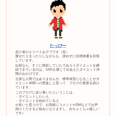
たっぴー
怠け者のエリートおデブです（笑）
痩せたり太ったりしながらも、諦めずに目標体重を目指
しています。
以前なら、すぐに挫折していたであろうダイエットを継
続できているのは、SNSを通じて出会えたダイエット仲
間のおかげです。
立派な人間ではありませんが、標準体型になることがダ
イエット仲間への恩返しと思って、ブログの更新を続け
ています。
このブログに辿り着いたということは、
・ダイエットしたい人
・ダイエットを始めている人
が多いと思うので、お気軽にコメントやDMなどでお声
掛けくださると励みになりますし、めちゃくちゃ嬉しい
です♪