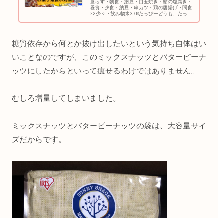
量らず・朝食・納豆・目玉焼き・鯖の塩焼き・
昼食・夕食・納豆・串カツ・鶏の唐揚げ・間食
×2少々・飲み物水3.0ℓたっぴーどうも、たっぴ
ーです。昨日、ネットで注文していたミックス
ナッツが届きました。2020/3月から本格的にゆ
る糖質制限ダイエッ...
糖質依存から何とか抜け出したいという気持ち自体はい
いことなのですが、このミックスナッツとバターピーナ
ッツにしたからといって痩せるわけではありません。
むしろ増量してしまいました。
ミックスナッツとバターピーナッツの袋は、大容量サイ
ズだからです。