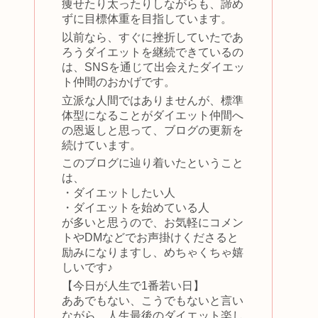
痩せたり太ったりしながらも、諦め
ずに目標体重を目指しています。
以前なら、すぐに挫折していたであ
ろうダイエットを継続できているの
は、SNSを通じて出会えたダイエッ
ト仲間のおかげです。
立派な人間ではありませんが、標準
体型になることがダイエット仲間へ
の恩返しと思って、ブログの更新を
続けています。
このブログに辿り着いたということ
は、
・ダイエットしたい人
・ダイエットを始めている人
が多いと思うので、お気軽にコメン
トやDMなどでお声掛けくださると
励みになりますし、めちゃくちゃ嬉
しいです♪
【今日が人生で1番若い日】
ああでもない、こうでもないと言い
ながら、人生最後のダイエット楽し