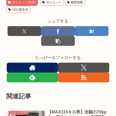
ダイエット(日常)
ダイエット
糖質制限
1日1食生活
シェアする
たっぴーをフォローする
関連記事
【MAX115キロ男】念願の70kg
ダイエット(日常)