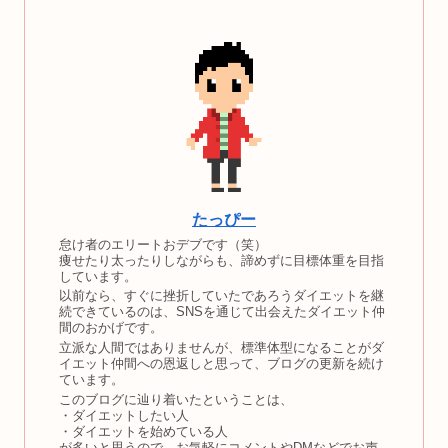
たっぴー
怠け者のエリートおデブです（笑）
痩せたり太ったりしながらも、諦めずに目標体重を目指
しています。
以前なら、すぐに挫折していたであろうダイエットを継
続できているのは、SNSを通じて出会えたダイエット仲
間のおかげです。
立派な人間ではありませんが、標準体型になることがダ
イエット仲間への恩返しと思って、ブログの更新を続け
ています。
このブログに辿り着いたということは、
・ダイエットしたい人
・ダイエットを始めている人
が多いと思うので、お気軽にコメントやDMなどでお声