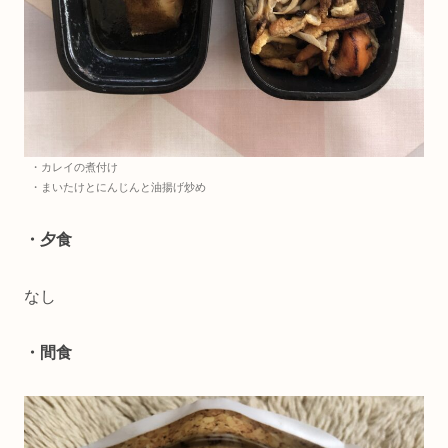
・カレイの煮付け
・まいたけとにんじんと油揚げ炒め
・夕食
なし
・間食