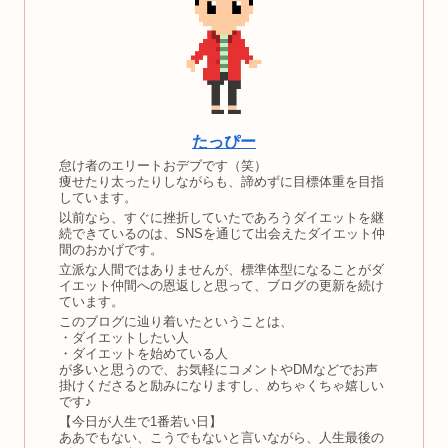
たっぴー
怠け者のエリートおデブです（笑）
痩せたり太ったりしながらも、諦めずに目標体重を目指
しています。
以前なら、すぐに挫折していたであろうダイエットを継
続できているのは、SNSを通じて出会えたダイエット仲
間のおかげです。
立派な人間ではありませんが、標準体型になることがダ
イエット仲間への恩返しと思って、ブログの更新を続け
ています。
このブログに辿り着いたということは、
・ダイエットしたい人
・ダイエットを始めている人
が多いと思うので、お気軽にコメントやDMなどでお声
掛けくださると励みになりますし、めちゃくちゃ嬉しい
です♪
【今日が人生で1番若い日】
ああでもない、こうでもないと言いながら、人生最後の