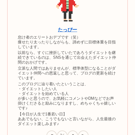
たっぴー
怠け者のエリートおデブです（笑）
痩せたり太ったりしながらも、諦めずに目標体重を目指
しています。
以前なら、すぐに挫折していたであろうダイエットを継
続できているのは、SNSを通じて出会えたダイエット仲
間のおかげです。
立派な人間ではありませんが、標準体型になることがダ
イエット仲間への恩返しと思って、ブログの更新を続け
ています。
このブログに辿り着いたということは、
・ダイエットしたい人
・ダイエットを始めている人
が多いと思うので、お気軽にコメントやDMなどでお声
掛けくださると励みになりますし、めちゃくちゃ嬉しい
です♪
【今日が人生で1番若い日】
ああでもない、こうでもないと言いながら、人生最後の
ダイエット楽しみます♪