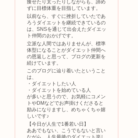
痩せたり太ったりしながらも、諦め
ずに目標体重を目指しています。
以前なら、すぐに挫折していたであ
ろうダイエットを継続できているの
は、SNSを通じて出会えたダイエッ
ト仲間のおかげです。
立派な人間ではありませんが、標準
体型になることがダイエット仲間へ
の恩返しと思って、ブログの更新を
続けています。
このブログに辿り着いたということ
は、
・ダイエットしたい人
・ダイエットを始めている人
が多いと思うので、お気軽にコメン
トやDMなどでお声掛けくださると
励みになりますし、めちゃくちゃ嬉
しいです♪
【今日が人生で1番若い日】
ああでもない、こうでもないと言い
ながら、人生最後のダイエット楽し