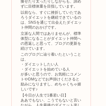
痩せたり太ったりしながらも、諦め
ずに目標体重を目指しています。
以前なら、すぐに挫折していたであ
ろうダイエットを継続できているの
は、SNSを通じて出会えたダイエッ
ト仲間のおかげです。
立派な人間ではありませんが、標準
体型になることがダイエット仲間へ
の恩返しと思って、ブログの更新を
続けています。
このブログに辿り着いたということ
は、
・ダイエットしたい人
・ダイエットを始めている人
が多いと思うので、お気軽にコメン
トやDMなどでお声掛けくださると
励みになりますし、めちゃくちゃ嬉
しいです♪
【今日が人生で1番若い日】
ああでもない、こうでもないと言い
ながら、人生最後のダイエット楽し