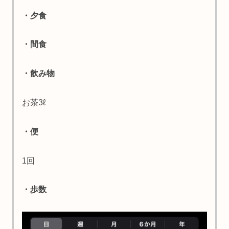
・夕食
・間食
・飲み物
お茶3ℓ
・便
1回
・歩数