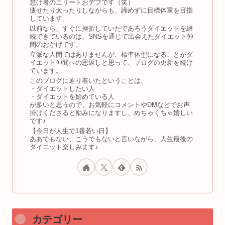
怠け者のエリートおデブです（笑）
痩せたり太ったりしながらも、諦めずに目標体重を目指
しています。
以前なら、すぐに挫折していたであろうダイエットを継
続できているのは、SNSを通じて出会えたダイエット仲
間のおかげです。
立派な人間ではありませんが、標準体型になることがダ
イエット仲間への恩返しと思って、ブログの更新を続け
ています。
このブログに辿り着いたということは、
・ダイエットしたい人
・ダイエットを始めている人
が多いと思うので、お気軽にコメントやDMなどでお声
掛けくださると励みになりますし、めちゃくちゃ嬉しい
です♪
【今日が人生で1番若い日】
ああでもない、こうでもないと言いながら、人生最後の
ダイエット楽しみます♪
カテゴリー