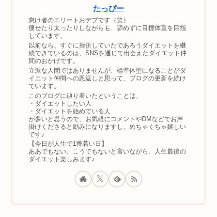
たっぴー
怠け者のエリートおデブです（笑）
痩せたり太ったりしながらも、諦めずに目標体重を目指
しています。
以前なら、すぐに挫折していたであろうダイエットを継
続できているのは、SNSを通じて出会えたダイエット仲
間のおかげです。
立派な人間ではありませんが、標準体型になることがダ
イエット仲間への恩返しと思って、ブログの更新を続け
ています。
このブログに辿り着いたということは、
・ダイエットしたい人
・ダイエットを始めている人
が多いと思うので、お気軽にコメントやDMなどでお声
掛けくださると励みになりますし、めちゃくちゃ嬉しい
です♪
【今日が人生で1番若い日】
ああでもない、こうでもないと言いながら、人生最後の
ダイエット楽しみます♪