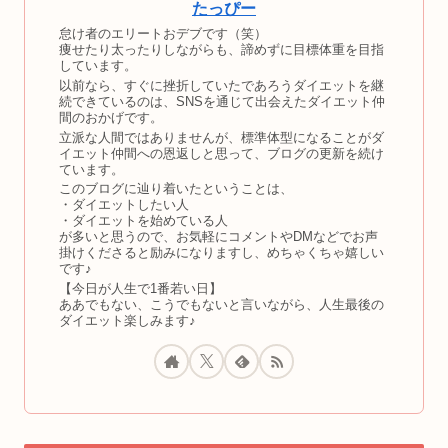
たっぴー
怠け者のエリートおデブです（笑）
痩せたり太ったりしながらも、諦めずに目標体重を目指
しています。
以前なら、すぐに挫折していたであろうダイエットを継
続できているのは、SNSを通じて出会えたダイエット仲
間のおかげです。
立派な人間ではありませんが、標準体型になることがダ
イエット仲間への恩返しと思って、ブログの更新を続け
ています。
このブログに辿り着いたということは、
・ダイエットしたい人
・ダイエットを始めている人
が多いと思うので、お気軽にコメントやDMなどでお声
掛けくださると励みになりますし、めちゃくちゃ嬉しい
です♪
【今日が人生で1番若い日】
ああでもない、こうでもないと言いながら、人生最後の
ダイエット楽しみます♪