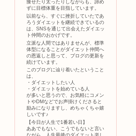
痩せたり太ったりしながらも、諦め
ずに目標体重を目指しています。
以前なら、すぐに挫折していたであ
ろうダイエットを継続できているの
は、SNSを通じて出会えたダイエッ
ト仲間のおかげです。
立派な人間ではありませんが、標準
体型になることがダイエット仲間へ
の恩返しと思って、ブログの更新を
続けています。
このブログに辿り着いたということ
は、
・ダイエットしたい人
・ダイエットを始めている人
が多いと思うので、お気軽にコメン
トやDMなどでお声掛けくださると
励みになりますし、めちゃくちゃ嬉
しいです♪
【今日が人生で1番若い日】
ああでもない、こうでもないと言い
ながら、人生最後のダイエット楽し