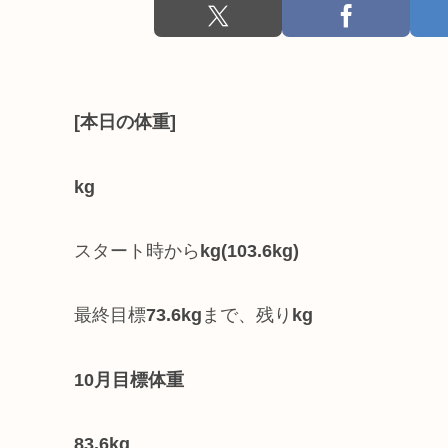
[本日の体重]
kg
スタート時から
kg
(103.6kg)
最終目標
73.6kg
まで、残り
kg
10月目標体重
83.6kg