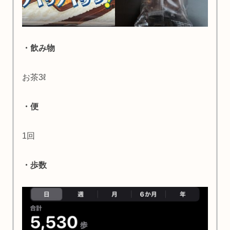
・飲み物
お茶3ℓ
・便
1回
・歩数