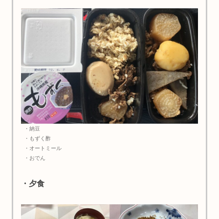
・納豆
・もずく酢
・オートミール
・おでん
・夕食