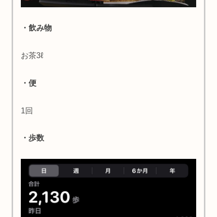
・飲み物
お茶3ℓ
・便
1回
・歩数