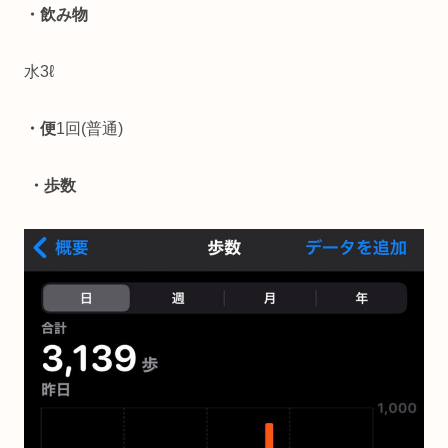
・飲み物
水3ℓ
・便
1回(普通)
・歩数