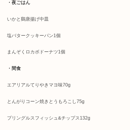
・夜ごはん
いかと鷄唐揚げ中皿
塩バタークッキーパン1個
まんぞくロカボドーナツ1個
・間食
エアリアルてりやきマヨ味70g
とんがりコーン焼きとうもろこし75g
プリングルスフィッシュ&チップス132g