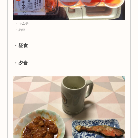
・キムチ
・納豆
・昼食
・夕食